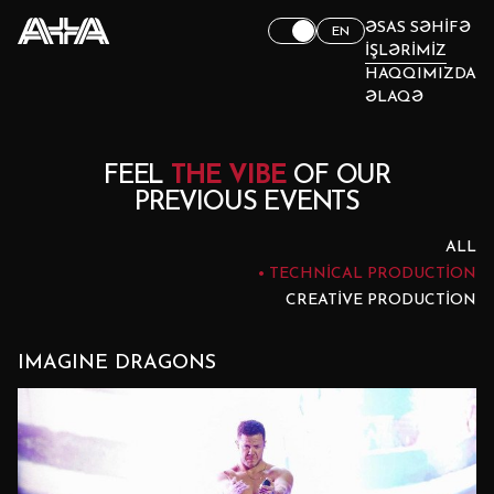
ƏSAS SƏHIFƏ
EN
İŞLƏRIMIZ
HAQQIMIZDA
ƏLAQƏ
FEEL
THE VIBE
OF OUR
PREVIOUS EVENTS
ALL
TECHNICAL PRODUCTION
CREATIVE PRODUCTION
IMAGINE DRAGONS