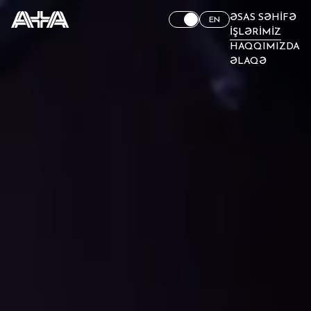
ƏSAS SƏHIFƏ
EN
İŞLƏRIMIZ
HAQQIMIZDA
ƏLAQƏ