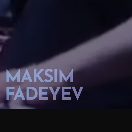
MAKSİM
FADEYEV
LAYIHƏ:
MƏKAN:
Bakı Konqres Mərkəzi
MAKSIM FADEYEV