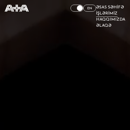
ƏSAS SƏHIFƏ
EN
İŞLƏRIMIZ
HAQQIMIZDA
ƏLAQƏ