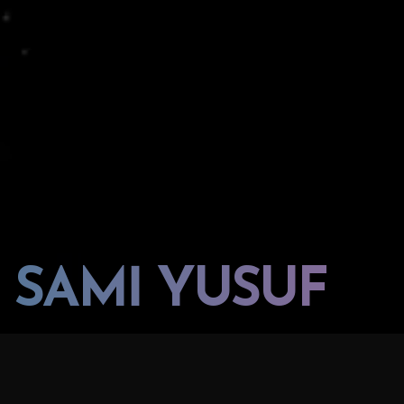
SAMİ YUSUF
LAYIHƏ:
MƏKAN:
Heydar Əliyev Mərkəzi
Sami Yusuf "Zamansız Bir Varlıq"