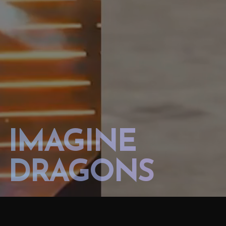
IMAGINE
DRAGONS
LAYIHƏ:
MƏKAN: