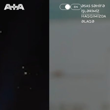
ƏSAS SƏHIFƏ
EN
İŞLƏRIMIZ
HAQQIMIZDA
ƏLAQƏ