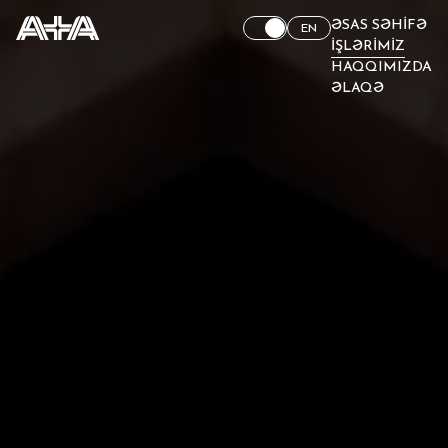
ƏSAS SƏHIFƏ
EN
İŞLƏRIMIZ
HAQQIMIZDA
ƏLAQƏ