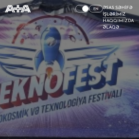
ƏSAS SƏHIFƏ
EN
İŞLƏRIMIZ
HAQQIMIZDA
ƏLAQƏ