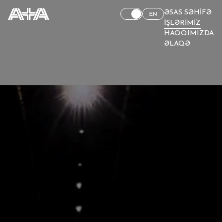
ƏSAS SƏHIFƏ
EN
İŞLƏRIMIZ
HAQQIMIZDA
ƏLAQƏ