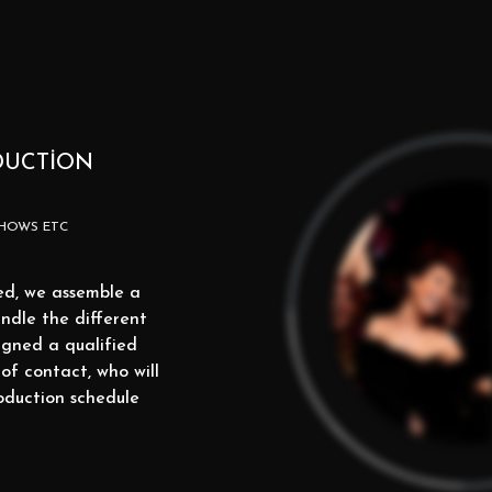
DUCTION
SHOWS ETC
ed, we assemble a
andle the different
signed a qualified
of contact, who will
oduction schedule