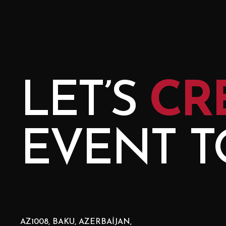
LET’S
CR
EVENT 
AZ1008, BAKU, AZERBAIJAN,