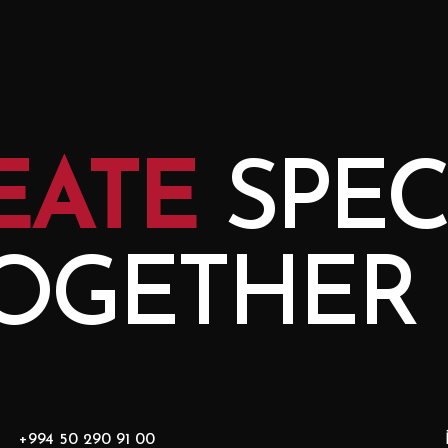
EATE
SPEC
TOGETHER
+994 50 290 91 00