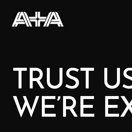
TRUST U
WE’RE E