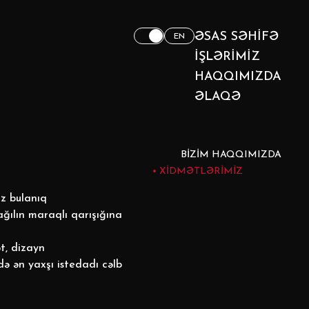
ƏSAS SƏHIFƏ
EN
İŞLƏRIMIZ
HAQQIMIZDA
ƏLAQƏ
BIZIM HAQQIMIZDA
XIDMƏTLƏRIMIZ
z bulanıq
ağılın maraqlı qarışığına
t, dizayn
ə ən yaxşı istedadı cəlb