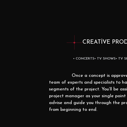
CREATIVE PRO
• CONCERTS
• TV SHOWS
• TV 
Once a concept is approv
team of experts and specialists to h
segments of the project. You’ll be as
project manager as your single point 
advise and guide you through the pr
from beginning to end.