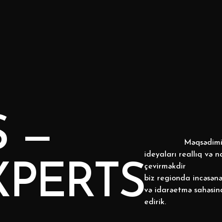
S —
Məqsədimi
ideyaları reallıq və n
XPERTS
çevirməkdir
biz regionda incəsənə
və idarəetmə sahəsind
edirik.